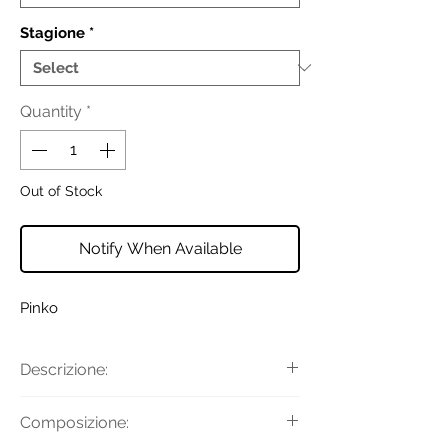
Stagione
*
Quantity
*
Out of Stock
Notify When Available
Pinko
Descrizione:
Pantaloni realizzati in misto viscosa
Composizione:
stretch con armatura diagonale, un