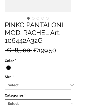
PINKO PANTALONI
MOD. RACHEL Art.
106442A32G
Regular
Sale
 €285.00 
€199.50
Price
Price
Color
*
Size
*
Categories
*