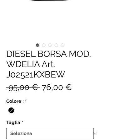
DIESEL BORSA MOD.
WDELIA Art.
J02521KXBEW
Prezzo
Prezzo
 95,00 € 
76,00 €
regolare
scontato
Colore :
*
Taglia
*