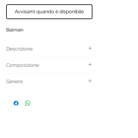
Avvisami quando è disponibile
Balmain
Descrizione:
Cappello da baseball con logo all
Composizione:
over e chiusura a strappo sul retro.
Materiale Principale: 65% Poliammide
Genere:
35% Cotone
Uomo