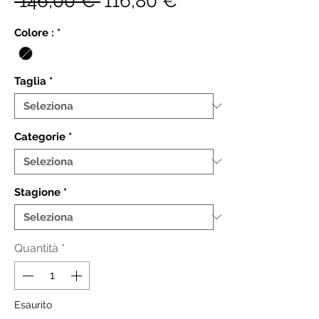
 146,00 € 
116,80 €
regolare
scontato
Colore :
*
Taglia
*
Categorie
*
Stagione
*
Quantità
*
Esaurito