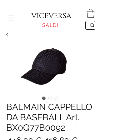
CONSEGNA GRATUITA PER ORDINI SUPERIORI A 150€
VICEVERSA
SALDI
BALMAIN CAPPELLO
DA BASEBALL Art.
BX0Q77B0092
Prezzo
Prezzo