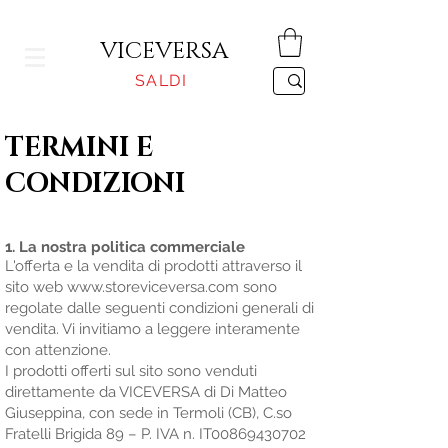
CONSEGNA GRATUITA PER ORDINI SUPERIORI A 150€
VICEVERSA
SALDI
TERMINI E
CONDIZIONI
1. La nostra politica commerciale
L'offerta e la vendita di prodotti attraverso il
sito web
www.storeviceversa.com
sono
regolate dalle seguenti condizioni generali di
vendita. Vi invitiamo a leggere interamente
con attenzione.
I prodotti offerti sul sito sono venduti
direttamente da VICEVERSA di Di Matteo
Giuseppina, con sede in Termoli (CB), C.so
Fratelli Brigida 89 – P. IVA n. IT00869430702