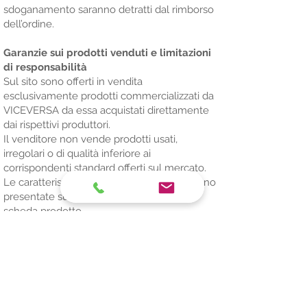
sdoganamento saranno detratti dal rimborso
dell’ordine.
Garanzie sui prodotti venduti e limitazioni
di responsabilità
Sul sito sono offerti in vendita
esclusivamente prodotti commercializzati da
VICEVERSA da essa acquistati direttamente
dai rispettivi produttori.
Il venditore non vende prodotti usati,
irregolari o di qualità inferiore ai
corrispondenti standard offerti sul mercato.
Le caratteristiche essenziali dei prodotti sono
presentate sul sito all'interno di ciascuna
scheda prodotto.
VICEVERSA, tramite un controllo qualità,
assicura la conformità della merce spedita.
Tale controllo viene effettuato da almeno 2
soggetti incaricati al controllo qualità e
all’imballaggio.
Qualora il bene ricevuto sia difforme da