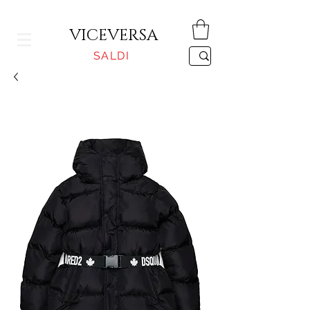
CONSEGNA GRATUITA PER ORDINI SUPERIORI A 150€
VICEVERSA
SALDI