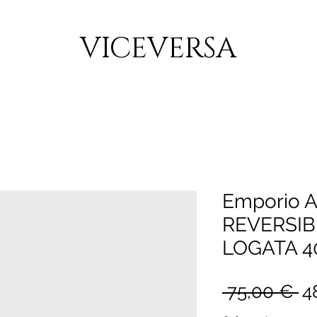
CONSEGNA GRATUITA PER ORDINI SUPERIORI A 150€
VICEVERSA
Emporio 
REVERSIB
LOGATA 4
Pr
 75,00 € 
4
re