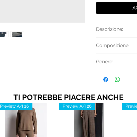
A
Descrizione:
Cintura reversibile
Composizione:
Made in Italy.
70% Poliestere, 3
Genere:
Uomo
TI POTREBBE PIACERE ANCHE
Preview A/I 26
Preview A/I 26
Previ