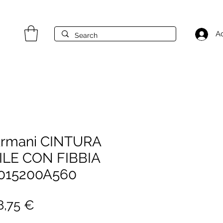
A
Armani CINTURA
ILE CON FIBBIA
015200A560
ezzo
Prezzo
8,75 €
golare
scontato