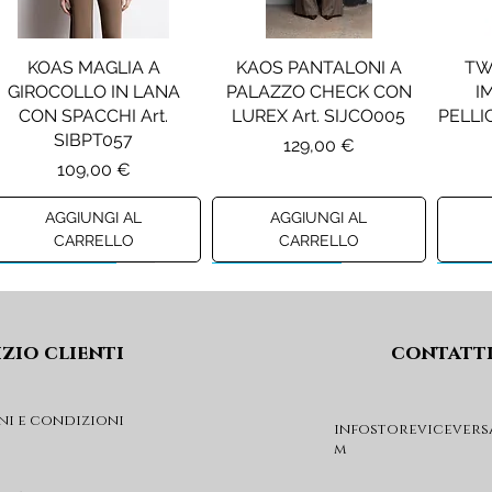
KOAS MAGLIA A
KAOS PANTALONI A
TW
GIROCOLLO IN LANA
PALAZZO CHECK CON
I
CON SPACCHI Art.
LUREX Art. SIJCO005
PELLIC
SIBPT057
Prezzo
129,00 €
Prezzo
109,00 €
AGGIUNGI AL
AGGIUNGI AL
CARRELLO
CARRELLO
Preview A/I 26
Preview A/I 26
Previ
izio clienti
contatt
ni e condizioni
infostorevicevers
m
PENNYBLACK JOGGERS
PINKO ANFIBIO MOD. EVA
PIN
IN JERSEY A PUNTO
05 Art. SD0689P001
CHEVA