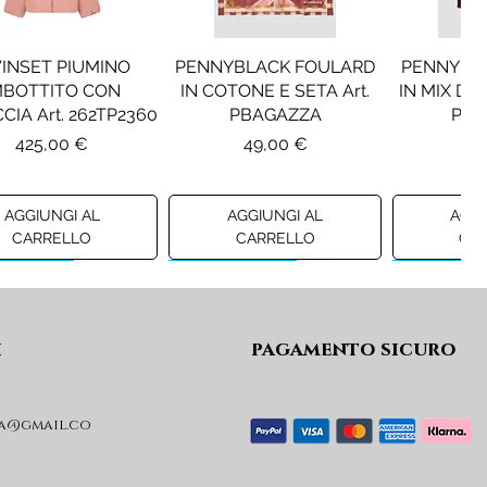
INSET PIUMINO
PENNYBLACK FOULARD
PENNYBL
MBOTTITO CON
IN COTONE E SETA Art.
IN MIX DI 
CIA Art. 262TP2360
PBAGAZZA
PBJ
Prezzo
Prezzo
Pr
425,00 €
49,00 €
19
AGGIUNGI AL
AGGIUNGI AL
AGGI
CARRELLO
CARRELLO
CA
ew A/I 26
Preview A/I 26
Preview A/I
i
pagamento sicuro
a@gmail.co
KO STIVALI MOD.
LIU JO MINIGONNA IN
LIU JO FE
L Art. SD0635P001
PRINCIPE DI GALLES Art.
Art. G