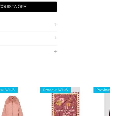
CQUISTA ORA
 con fibbia logata in metallo.
0% Viscosa
ew A/I 26
Preview A/I 26
Preview A/I