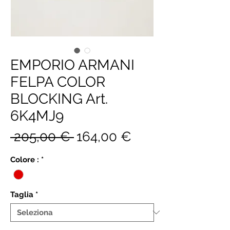
EMPORIO ARMANI
FELPA COLOR
BLOCKING Art.
6K4MJ9
Prezzo
Prezzo
 205,00 € 
164,00 €
regolare
scontato
Colore :
*
Taglia
*