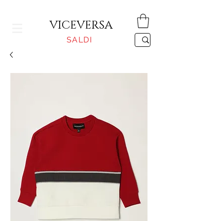
CONSEGNA GRATUITA PER ORDINI SUPERIORI A 150€
VICEVERSA
SALDI