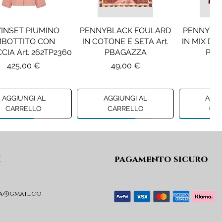
a d'anatra
INSET PIUMINO
PENNYBLACK FOULARD
PENNYBL
MBOTTITO CON
IN COTONE E SETA Art.
IN MIX DI 
onte
CIA Art. 262TP2360
PBAGAZZA
PBJ
Prezzo
Prezzo
Pr
425,00 €
49,00 €
19
AGGIUNGI AL
AGGIUNGI AL
AGGI
CARRELLO
CARRELLO
CA
ew A/I 26
Preview A/I 26
Preview A/I
i
pagamento sicuro
a@gmail.co
KO STIVALI MOD.
LIU JO MINIGONNA IN
LIU JO FE
L Art. SD0635P001
PRINCIPE DI GALLES Art.
Art. G