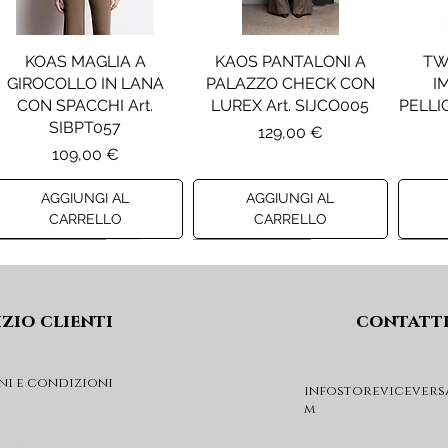
Due tasche
Interno in pium
KOAS MAGLIA A
KAOS PANTALONI A
TW
Zip
GIROCOLLO IN LANA
PALAZZO CHECK CON
I
Chiusura sul fr
CON SPACCHI Art.
LUREX Art. SIJCO005
PELLIC
SIBPT057
Prezzo
129,00 €
Prezzo
109,00 €
AGGIUNGI AL
AGGIUNGI AL
CARRELLO
CARRELLO
Preview A/I 26
Preview A/I 26
Previ
izio clienti
contatt
ni e condizioni
infostorevicevers
m
PENNYBLACK JOGGERS
PINKO ANFIBIO MOD. EVA
PIN
IN JERSEY A PUNTO
05 Art. SD0689P001
CHEVA