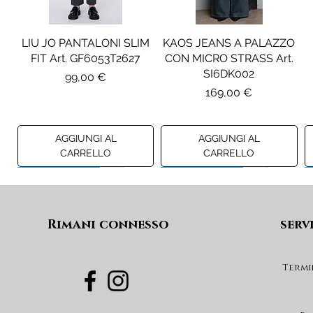
LIU JO PANTALONI SLIM
KAOS JEANS A PALAZZO
FIT Art. GF6053T2627
CON MICRO STRASS Art.
SI6DK002
Prezzo
99,00 €
Prezzo
169,00 €
AGGIUNGI AL
AGGIUNGI AL
CARRELLO
CARRELLO
Preview A/I 26
Preview A/I 26
Preview A/I 26
Preview A/I 26
Rimani connesso
serv
Termi
PENNYBLACK BLAZER IN
LIU JO SHORT CON
PENNYBLACK GIACCA
LIU JO ABITO IN
PINCE Art. KF6080T2627
JERSEY VELLUTO Art.
VELLUTO A COSTE CON
BOXY FIT REVERSIBILE