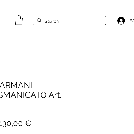
A
 ARMANI
SMANICATO Art.
Prezzo
Prezzo
130,00 €
regolare
scontato