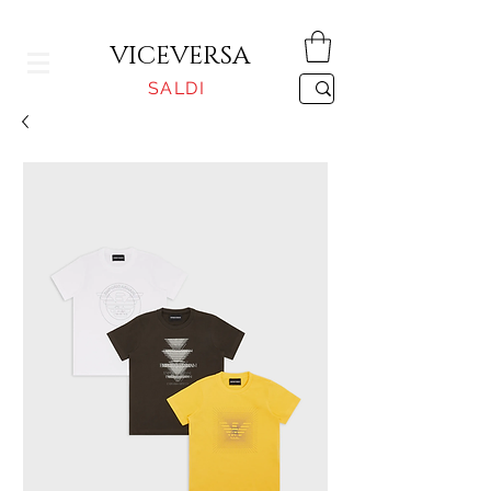
CONSEGNA GRATUITA PER ORDINI SUPERIORI A 150€
VICEVERSA
SALDI