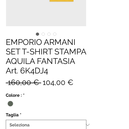
EMPORIO ARMANI
SET T-SHIRT STAMPA
AQUILA FANTASIA
Art. 6K4DJ4
Prezzo
Prezzo
 160,00 € 
104,00 €
regolare
scontato
Colore :
*
Taglia
*