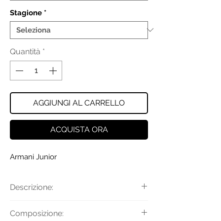
Stagione
*
Quantità
*
AGGIUNGI AL CARRELLO
ACQUISTA ORA
Armani Junior
Descrizione:
T-shirt a maniche corte con girocollo
Composizione:
e logo tridimensionale.