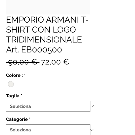
EMPORIO ARMANI T-
SHIRT CON LOGO
TRIDIMENSIONALE
Art. EB000500
Prezzo
Prezzo
 90,00 € 
72,00 €
regolare
scontato
Colore :
*
Taglia
*
Categorie
*