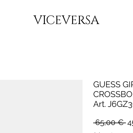
CONSEGNA GRATUITA PER ORDINI SUPERIORI A 150€
VICEVERSA
GUESS GI
CROSSBO
Art. J6G
P
 65,00 € 
4
re