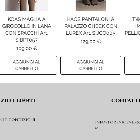
KOAS MAGLIA A
KAOS PANTALONI A
TW
GIROCOLLO IN LANA
PALAZZO CHECK CON
I
CON SPACCHI Art.
LUREX Art. SIJCO005
PELLIC
SIBPT057
Prezzo
129,00 €
Prezzo
109,00 €
AGGIUNGI AL
AGGIUNGI AL
CARRELLO
CARRELLO
Preview A/I 26
Preview A/I 26
Previ
izio clienti
contatt
ni e condizioni
infostorevicevers
m
PENNYBLACK JOGGERS
PINKO ANFIBIO MOD. EVA
PIN
IN JERSEY A PUNTO
05 Art. SD0689P001
CHEVA