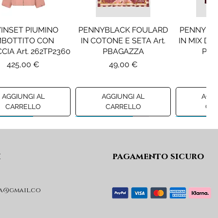
INSET PIUMINO
PENNYBLACK FOULARD
PENNYBL
MBOTTITO CON
IN COTONE E SETA Art.
IN MIX DI 
CIA Art. 262TP2360
PBAGAZZA
PBJ
Prezzo
Prezzo
Pr
425,00 €
49,00 €
19
AGGIUNGI AL
AGGIUNGI AL
AGGI
CARRELLO
CARRELLO
CA
ew A/I 26
Preview A/I 26
Preview A/I
i
pagamento sicuro
a@gmail.co
KO STIVALI MOD.
LIU JO MINIGONNA IN
LIU JO FE
L Art. SD0635P001
PRINCIPE DI GALLES Art.
Art. G