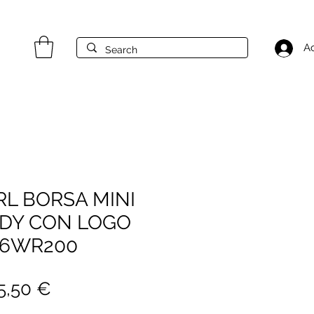
A
RL BORSA MINI
DY CON LOGO
Z36WR200
rezzo
Prezzo
5,50 €
golare
scontato