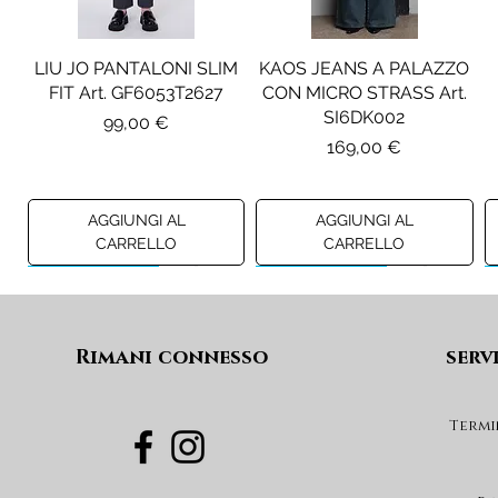
LIU JO PANTALONI SLIM
KAOS JEANS A PALAZZO
FIT Art. GF6053T2627
CON MICRO STRASS Art.
SI6DK002
Prezzo
99,00 €
Prezzo
169,00 €
AGGIUNGI AL
AGGIUNGI AL
CARRELLO
CARRELLO
Preview A/I 26
Preview A/I 26
Preview A/I 26
Preview A/I 26
Rimani connesso
serv
Termi
PENNYBLACK BLAZER IN
LIU JO SHORT CON
PENNYBLACK GIACCA
LIU JO ABITO IN
PINCE Art. KF6080T2627
JERSEY VELLUTO Art.
VELLUTO A COSTE CON
BOXY FIT REVERSIBILE