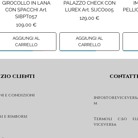
GIROCOLLO IN LANA
PALAZZO CHECK CON
I
CON SPACCHI Art.
LUREX Art. SIJCO005
PELLIC
SIBPT057
Prezzo
129,00 €
Prezzo
109,00 €
AGGIUNGI AL
AGGIUNGI AL
CARRELLO
CARRELLO
Preview A/I 26
Preview A/I 26
Previ
izio clienti
contatt
ni e condizioni
infostorevicevers
m
PENNYBLACK JOGGERS
PINKO ANFIBIO MOD. EVA
PIN
IN JERSEY A PUNTO
05 Art. SD0689P001
CHEVA
si e rimborsi
MILANO Art. PBJBALLO
Prezzo
Termoli c.so f.l
285,00 €
viceversa
Prezzo
129,00 €
AGGIUNGI AL