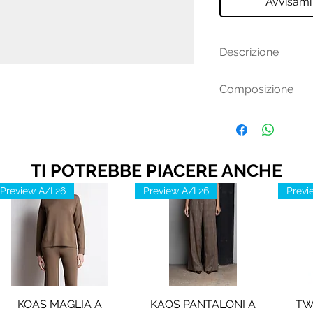
Avvisami
Descrizione
Vita: Normale
Composizione
Chiusura: Cernier
Tasche: Tasche pos
Materiale: 79% cot
Codice articolo:
elastan
TI POTREBBE PIACERE ANCHE
Preview A/I 26
Preview A/I 26
Previ
KOAS MAGLIA A
KAOS PANTALONI A
TW