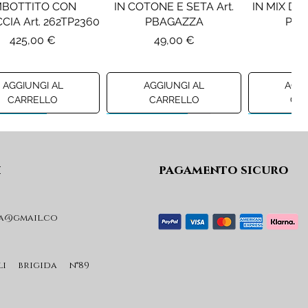
MBOTTITO CON
IN COTONE E SETA Art.
IN MIX DI 
CIA Art. 262TP2360
PBAGAZZA
PBJ
Prezzo
Prezzo
Pr
425,00 €
49,00 €
19
AGGIUNGI AL
AGGIUNGI AL
AGGI
CARRELLO
CARRELLO
CA
ew A/I 26
Preview A/I 26
Preview A/I
i
pagamento sicuro
a@gmail.co
KO STIVALI MOD.
LIU JO MINIGONNA IN
LIU JO FE
L Art. SD0635P001
PRINCIPE DI GALLES Art.
Art. G
GF6059T674A
Prezzo
Pr
li brigida n°89
365,00 €
59
Prezzo
89,00 €
AGGIUNGI AL
AGGI