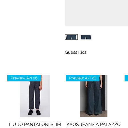
Guess Kids
Preview A/I 26
Preview A/I 26
LIU JO PANTALONI SLIM
KAOS JEANS A PALAZZO