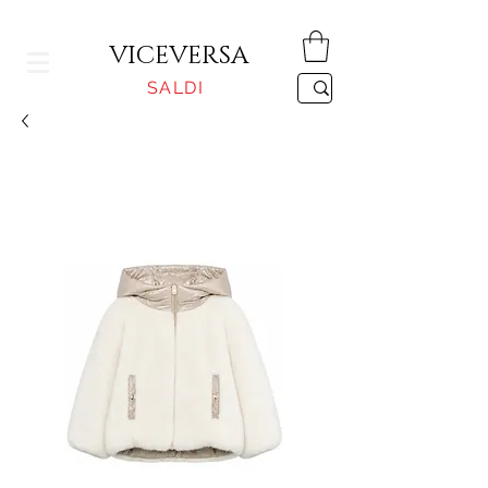
CONSEGNA GRATUITA PER ORDINI SUPERIORI A 150€
VICEVERSA
SALDI