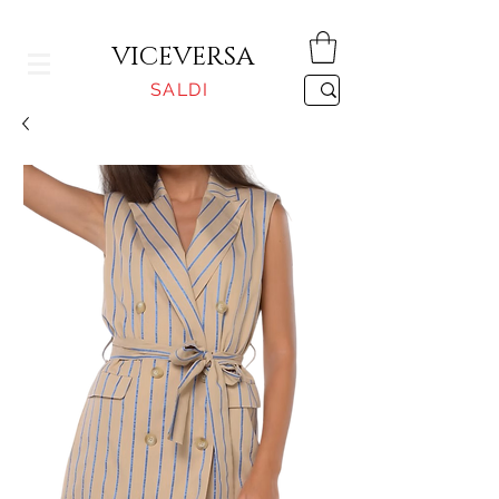
CONSEGNA GRATUITA PER ORDINI SUPERIORI A 150€
VICEVERSA
SALDI