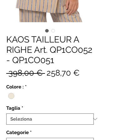
KAOS TAILLEUR A
RIGHE Art. QP1CO052
- QP1CO051
Prezzo
Prezzo
 398,00 € 
258,70 €
regolare
scontato
Colore :
*
Taglia
*
Categorie
*