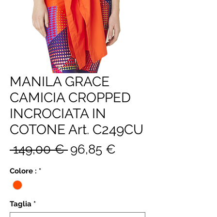
MANILA GRACE
CAMICIA CROPPED
INCROCIATA IN
COTONE Art. C249CU
Prezzo
Prezzo
 149,00 € 
96,85 €
regolare
scontato
Colore :
*
Taglia
*