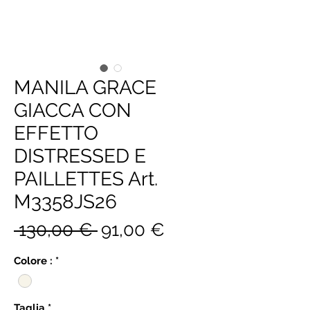
MANILA GRACE
GIACCA CON
EFFETTO
DISTRESSED E
PAILLETTES Art.
M3358JS26
Prezzo
Prezzo
 130,00 € 
91,00 €
regolare
scontato
Colore :
*
Taglia
*