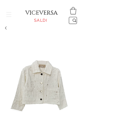
CONSEGNA GRATUITA PER ORDINI SUPERIORI A 150€
VICEVERSA
SALDI