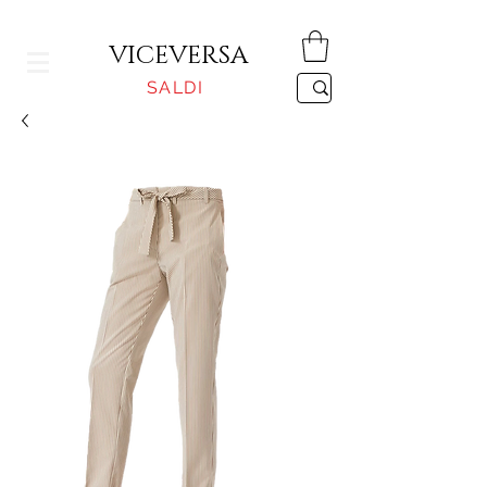
CONSEGNA GRATUITA PER ORDINI SUPERIORI A 150€
VICEVERSA
SALDI