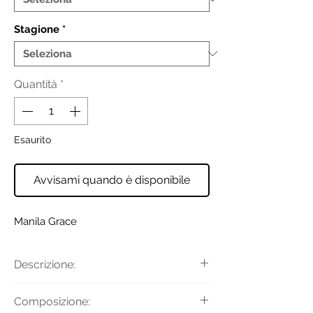
Stagione
*
Quantità
*
Esaurito
Avvisami quando è disponibile
Manila Grace
Descrizione:
Realizzato in misto di viscosa, questi
Composizione:
pantaloni con fit affusolato sembrano