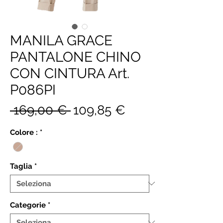
MANILA GRACE
PANTALONE CHINO
CON CINTURA Art.
P086PI
Prezzo
Prezzo
 169,00 € 
109,85 €
regolare
scontato
Colore :
*
Taglia
*
Categorie
*