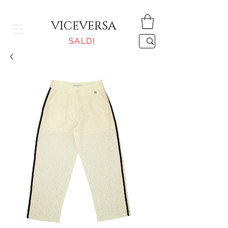
CONSEGNA GRATUITA PER ORDINI SUPERIORI A 150€
VICEVERSA
SALDI