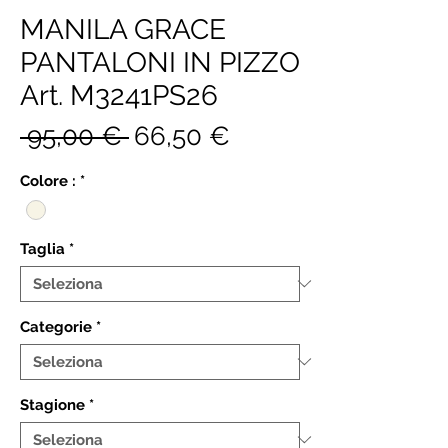
MANILA GRACE
PANTALONI IN PIZZO
Art. M3241PS26
Prezzo
Prezzo
 95,00 € 
66,50 €
regolare
scontato
Colore :
*
Taglia
*
Categorie
*
Stagione
*