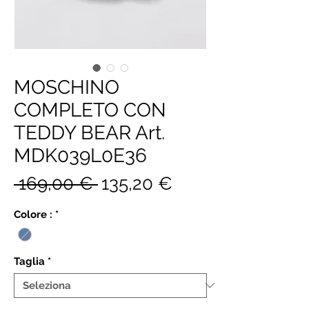
MOSCHINO
COMPLETO CON
TEDDY BEAR Art.
MDK039L0E36
Prezzo
Prezzo
 169,00 € 
135,20 €
regolare
scontato
Colore :
*
Taglia
*