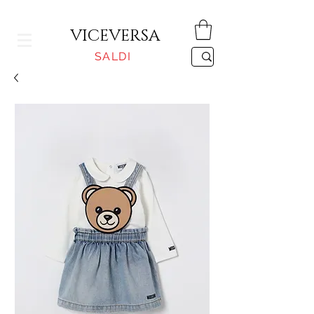
CONSEGNA GRATUITA PER ORDINI SUPERIORI A 150€
VICEVERSA
SALDI