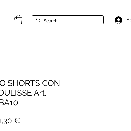
A
O SHORTS CON
ULISSE Art.
BA10
rezzo
Prezzo
1,30 €
golare
scontato