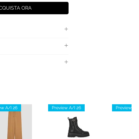
CQUISTA ORA
one con elastico in vita,
 colore a contrasto.
e: 95%Cotone 5% Elastan
ew A/I 26
Preview A/I 26
Preview A/I