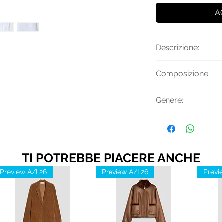
A
Descrizione:
Shorts in misto cot
Composizione:
coulisse e logo in
Tessuto Principal
Genere:
Uomo
TI POTREBBE PIACERE ANCHE
Preview A/I 26
Preview A/I 26
Previ