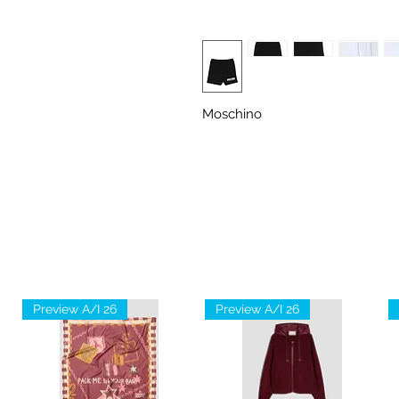
Moschino
Preview A/I 26
Preview A/I 26