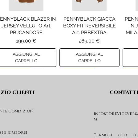
ENNYBLACK BLAZER IN
PENNYBLACK GIACCA
PENN
JERSEY VELLUTO Art.
BOXY FIT REVERSIBILE
IN 
PBJCANDORE
Art. PBBEXTRA
MILA
Prezzo
Prezzo
199,00 €
269,00 €
AGGIUNGI AL
AGGIUNGI AL
CARRELLO
CARRELLO
Preview A/I 26
Preview A/I 26
Previ
izio clienti
contatt
ni e condizioni
infostorevicevers
m
LIU JO SHORT CON
LIU JO ABITO IN
PINCE Art. KF6080T2627
VELLUTO A COSTE CON
I
si e rimborsi
BALZE Art. HF6046T665A
C
Prezzo
Termoli c.so f.l
69,00 €