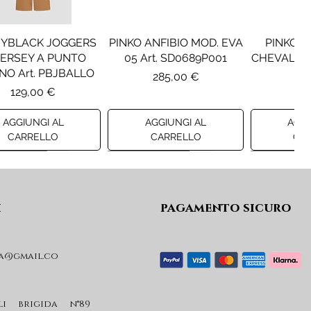
YBLACK JOGGERS
PINKO ANFIBIO MOD. EVA
PINKO S
JERSEY A PUNTO
05 Art. SD0689P001
CHEVAL Ar
NO Art. PBJBALLO
Prezzo
Pr
285,00 €
36
Prezzo
129,00 €
AGGIUNGI AL
AGGIUNGI AL
AGGI
CARRELLO
CARRELLO
CA
ew A/I 26
Preview A/I 26
Preview A/I
i
pagamento sicuro
a@gmail.co
LIU JO GIACCA
LIU JO ABITO CORTO IN
LIU JO JE
MBOTTITA CON
FELPA Art. KF6009FS724
CON APPLI
APPUCCIO Art.
GF61
Prezzo
li brigida n°89
59,00 €