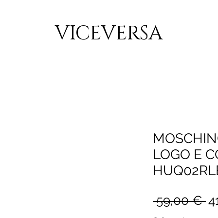
CONSEGNA GRATUITA PER ORDINI SUPERIORI A 150€
VICEVERSA
MOSCHIN
LOGO E CO
HUQ02RL
P
 59,00 € 
4
re