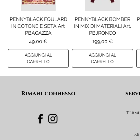
PENNYBLACK FOULARD
PENNYBLACK BOMBER
P
IN COTONE E SETA Art.
IN MIX DI MATERIALI Art.
PBAGAZZA
PBJRONCO
Prezzo
Prezzo
49,00 €
199,00 €
AGGIUNGI AL
AGGIUNGI AL
CARRELLO
CARRELLO
Preview A/I 26
Preview A/I 26
Preview A/I 26
Preview A/I 26
Rimani connesso
serv
Termi
DIESEL JEANS MOD. D-
LIU JO MINIGONNA IN
LIU JO FELPA CON LOGO
DIESEL GONNA MOD.
PRINCIPE DI GALLES Art.
DEVON-J SP1 Art.
GEARD Art. J02864KXBUA
Art. GF6085FS326
Re
GF6059T674A
J03151KXBUA
Prezzo
Prezzo
100,00 €
59,00 €