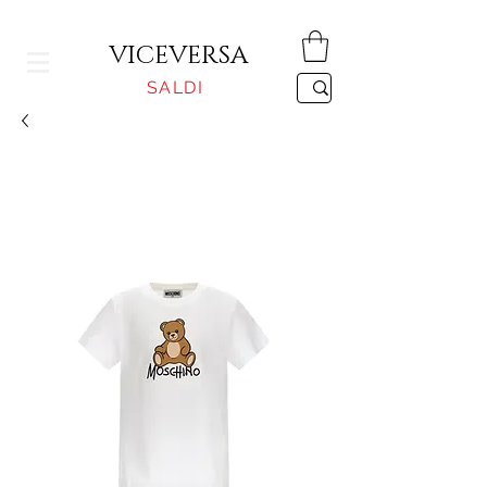
CONSEGNA GRATUITA PER ORDINI SUPERIORI A 150€
VICEVERSA
SALDI