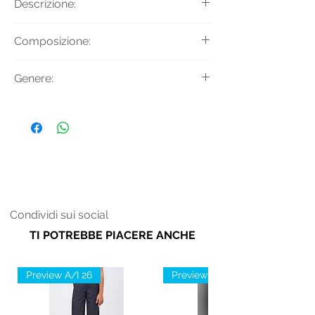
Descrizione:
T-shirt a maniche corte con girocollo
Composizione:
a coste e stampa Teddy con logo.
Tessuto Principale: 100% Cotone
Genere:
Unisex
Condividi sui social
TI POTREBBE PIACERE ANCHE
Preview A/I 26
Preview A/I 26