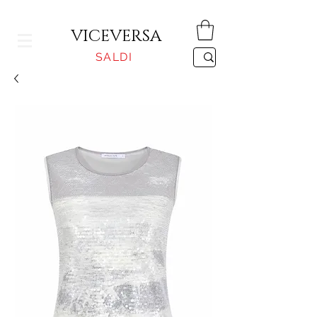
CONSEGNA GRATUITA PER ORDINI SUPERIORI A 150€
VICEVERSA
SALDI