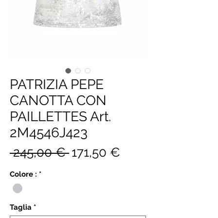
PATRIZIA PEPE
CANOTTA CON
PAILLETTES Art.
2M4546J423
Prezzo
Prezzo
 245,00 € 
171,50 €
regolare
scontato
Colore :
*
Taglia
*