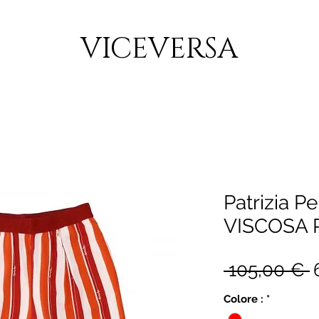
CONSEGNA GRATUITA PER ORDINI SUPERIORI A 150€
VICEVERSA
Patrizia 
VISCOSA 
P
 105,00 € 
r
Colore :
*