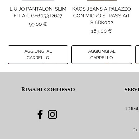
LIU JO PANTALONI SLIM
KAOS JEANS A PALAZZO
FIT Art. GF6053T2627
CON MICRO STRASS Art.
SI6DK002
Prezzo
99,00 €
Prezzo
169,00 €
AGGIUNGI AL
AGGIUNGI AL
CARRELLO
CARRELLO
Preview A/I 26
Preview A/I 26
Preview A/I 26
Preview A/I 26
Rimani connesso
serv
Termi
PENNYBLACK BLAZER IN
LIU JO SHORT CON
PENNYBLACK GIACCA
LIU JO ABITO IN
PINCE Art. KF6080T2627
JERSEY VELLUTO Art.
VELLUTO A COSTE CON
BOXY FIT REVERSIBILE
Re
PBJCANDORE
BALZE Art. HF6046T665A
Art. PBBEXTRA
Prezzo
69,00 €