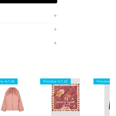
on molla in vita, lettering
ew A/I 26
Preview A/I 26
Preview A/I