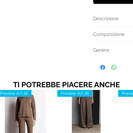
Descrizione
Pantalone a righe c
Composizione
logo
Viscosa 100%
Genere:
Donna
TI POTREBBE PIACERE ANCHE
Preview A/I 26
Preview A/I 26
Previ