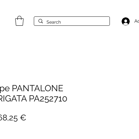
A
Pepe PANTALONE
RIGATA PA252710
rezzo
Prezzo
68,25 €
egolare
scontato