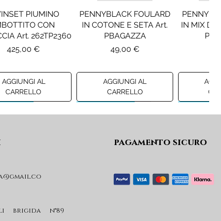
INSET PIUMINO
PENNYBLACK FOULARD
PENNYBL
MBOTTITO CON
IN COTONE E SETA Art.
IN MIX DI 
CIA Art. 262TP2360
PBAGAZZA
PBJ
Prezzo
Prezzo
Pr
425,00 €
49,00 €
19
AGGIUNGI AL
AGGIUNGI AL
AGGI
CARRELLO
CARRELLO
CA
ew A/I 26
Preview A/I 26
Preview A/I
i
pagamento sicuro
a@gmail.co
KO STIVALI MOD.
LIU JO MINIGONNA IN
LIU JO FE
L Art. SD0635P001
PRINCIPE DI GALLES Art.
Art. G
GF6059T674A
Prezzo
Pr
li brigida n°89
365,00 €
59