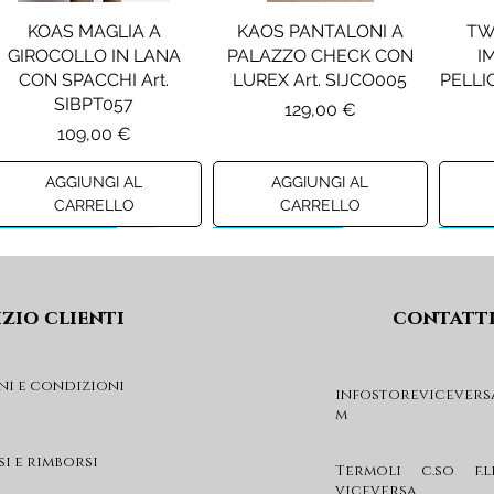
KOAS MAGLIA A
KAOS PANTALONI A
TW
GIROCOLLO IN LANA
PALAZZO CHECK CON
I
CON SPACCHI Art.
LUREX Art. SIJCO005
PELLIC
SIBPT057
Prezzo
129,00 €
Prezzo
109,00 €
AGGIUNGI AL
AGGIUNGI AL
CARRELLO
CARRELLO
Preview A/I 26
Preview A/I 26
Previ
izio clienti
contatt
ni e condizioni
infostorevicevers
m
PENNYBLACK JOGGERS
PINKO ANFIBIO MOD. EVA
PIN
IN JERSEY A PUNTO
05 Art. SD0689P001
CHEVA
si e rimborsi
MILANO Art. PBJBALLO
Prezzo
Termoli c.so f.l
285,00 €
viceversa