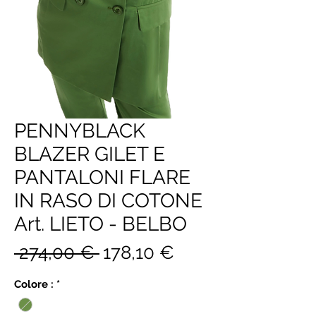
PENNYBLACK
BLAZER GILET E
PANTALONI FLARE
IN RASO DI COTONE
Art. LIETO - BELBO
Prezzo
Prezzo
 274,00 € 
178,10 €
regolare
scontato
Colore :
*