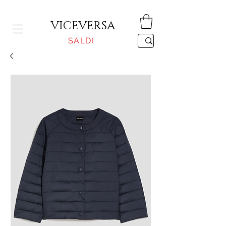
CONSEGNA GRATUITA PER ORDINI SUPERIORI A 150€
VICEVERSA
SALDI