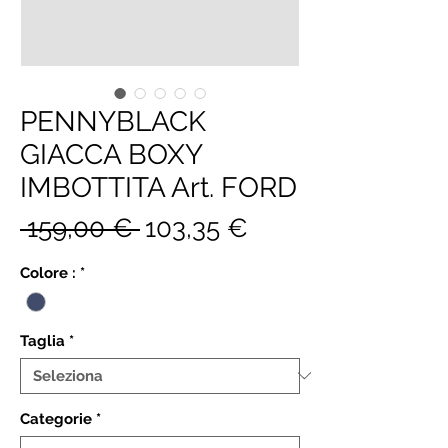
PENNYBLACK
GIACCA BOXY
IMBOTTITA Art. FORD
Prezzo
Prezzo
 159,00 € 
103,35 €
regolare
scontato
Colore :
*
Taglia
*
Categorie
*