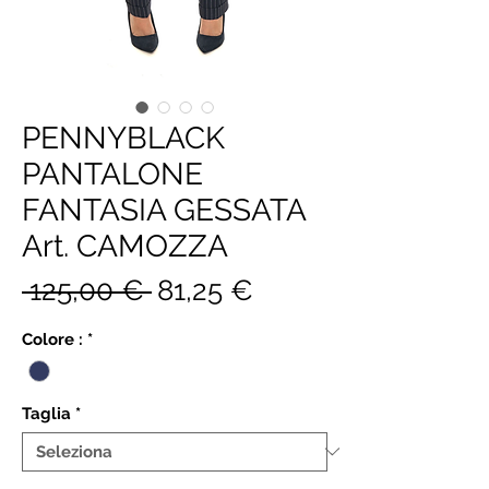
PENNYBLACK
PANTALONE
FANTASIA GESSATA
Art. CAMOZZA
Prezzo
Prezzo
 125,00 € 
81,25 €
regolare
scontato
Colore :
*
Taglia
*