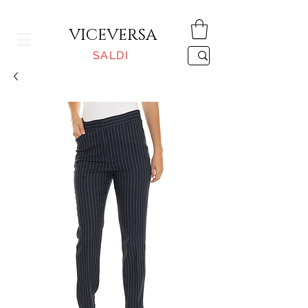
CONSEGNA GRATUITA PER ORDINI SUPERIORI A 150€
VICEVERSA
SALDI