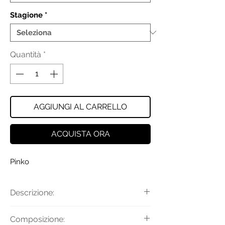
Stagione
*
Quantità
*
AGGIUNGI AL CARRELLO
ACQUISTA ORA
Pinko
Descrizione:
Abito midi dalla silhouette a camicia
Composizione:
realizzato in crêpe tecnico fluido, per