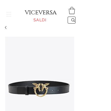
CONSEGNA GRATUITA PER ORDINI SUPERIORI A 150€
VICEVERSA
SALDI