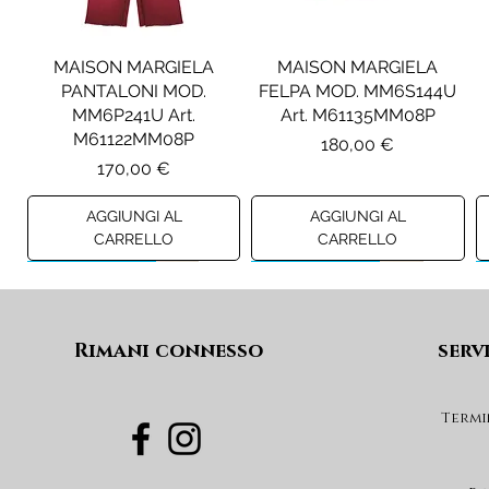
MAISON MARGIELA
MAISON MARGIELA
PANTALONI MOD.
FELPA MOD. MM6S144U
MM6P241U Art.
Art. M61135MM08P
M61122MM08P
Prezzo
180,00 €
Prezzo
170,00 €
AGGIUNGI AL
AGGIUNGI AL
CARRELLO
CARRELLO
Preview A/I 26
Preview A/I 26
Preview A/I 26
Preview A/I 26
Rimani connesso
serv
Termi
PINKO CAPPA MOD. NEW
TWINSET COLLANA
PINKO GIUBBINO MOD.
TWINSET FOULARD IN
LUNGA CON PENDENTI
COMODINO Art.
RASO CON STAMPA Art.
DICENTRA IMBOTTITO