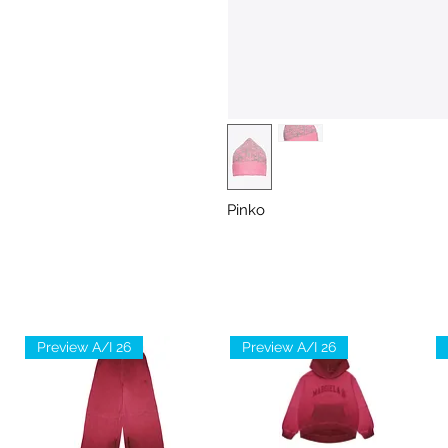
Pinko
Preview A/I 26
Preview A/I 26