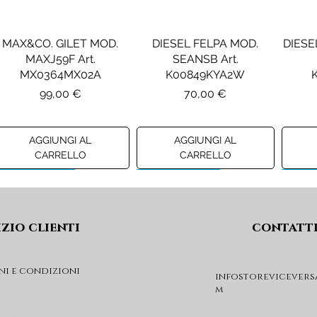
MAX&CO. GILET MOD.
DIESEL FELPA MOD.
DIESE
MAXJ59F Art.
SEANSB Art.
MX0364MX02A
K00849KYA2W
Prezzo
Prezzo
99,00 €
70,00 €
AGGIUNGI AL
AGGIUNGI AL
CARRELLO
CARRELLO
Preview A/I 26
Preview A/I 26
Previ
izio clienti
contatt
ni e condizioni
infostorevicevers
m
PINKO CAPPOTTO MOD.
PINKO GIACCA MOD.
TWI
VERICI Art. 107783A3O3
TEROLDEGO Art.
CO