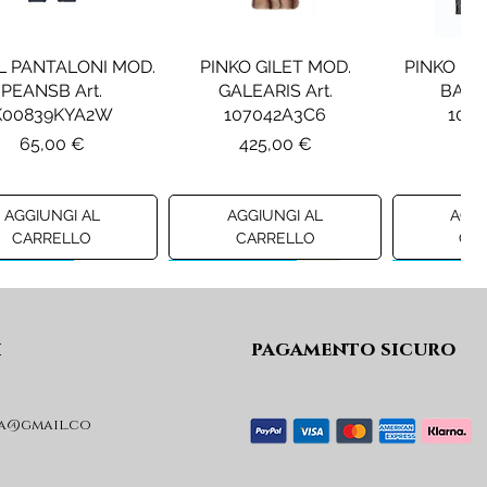
L PANTALONI MOD.
PINKO GILET MOD.
PINKO B
PEANSB Art.
GALEARIS Art.
BARKE
K00839KYA2W
107042A3C6
107
Prezzo
Prezzo
Pr
65,00 €
425,00 €
39
AGGIUNGI AL
AGGIUNGI AL
AGGI
CARRELLO
CARRELLO
CA
ew A/I 26
Preview A/I 26
Preview A/I
i
pagamento sicuro
a@gmail.co
NSET MINIGONNA
TWINSET MANTELLA IN
TWINSET 
N CINTURA Art.
PANNO DI LANA CON
IN FAU