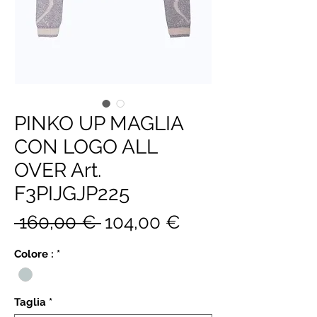
PINKO UP MAGLIA
CON LOGO ALL
OVER Art.
F3PIJGJP225
Prezzo
Prezzo
 160,00 € 
104,00 €
regolare
scontato
Colore :
*
Taglia
*