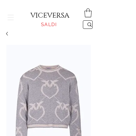
CONSEGNA GRATUITA PER ORDINI SUPERIORI A 150€
VICEVERSA
SALDI