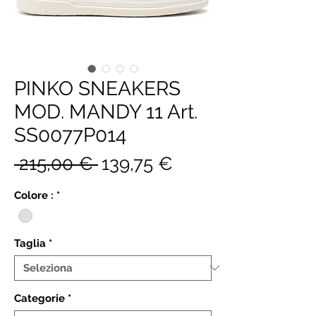
PINKO SNEAKERS
MOD. MANDY 11 Art.
SS0077P014
Prezzo
Prezzo
 215,00 € 
139,75 €
regolare
scontato
Colore :
*
Taglia
*
Categorie
*