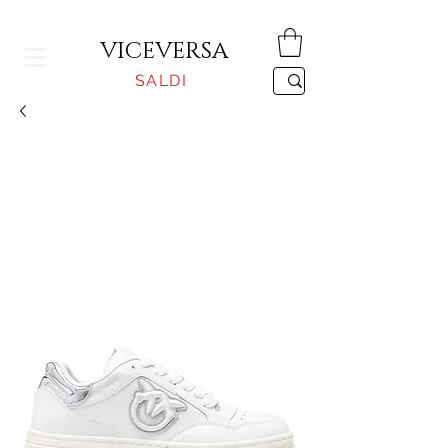
CONSEGNA GRATUITA PER ORDINI SUPERIORI A 150€
VICEVERSA
SALDI