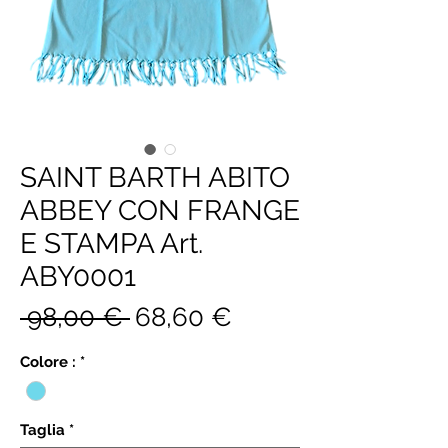
SAINT BARTH ABITO
ABBEY CON FRANGE
E STAMPA Art.
ABY0001
Prezzo
Prezzo
 98,00 € 
68,60 €
regolare
scontato
Colore :
*
Taglia
*