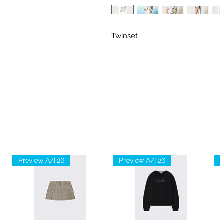
Twinset
Preview A/I 26
Preview A/I 26