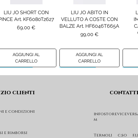
LIU JO SHORT CON
LIU JO ABITO IN
PINCE Art. KF6080T2627
VELLUTO A COSTE CON
I
BALZE Art. HF6046T665A
C
Prezzo
69,00 €
Prezzo
99,00 €
AGGIUNGI AL
AGGIUNGI AL
CARRELLO
CARRELLO
Preview A/I 26
Preview A/I 26
Previ
izio clienti
contatt
ni e condizioni
infostorevicevers
m
DIESEL MAGLIA MOD.
DIESEL GIACCA MOD.
DIE
KHILES OVER Art.
JSIPB Art. K00835KXBVC
si e rimborsi
J03088KYA3A
Prezzo
Termoli c.so f.l
140,00 €