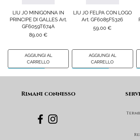
LIU JO MINIGONNA IN
LIU JO FELPA CON LOGO
PRINCIPE DI GALLES Art.
Art. GF6085FS326
GF6059T674A
Prezzo
59,00 €
Prezzo
89,00 €
AGGIUNGI AL
AGGIUNGI AL
CARRELLO
CARRELLO
Preview A/I 26
Preview A/I 26
Preview A/I 26
Preview A/I 26
Rimani connesso
serv
Termi
DIESEL JEANS MOD. D-
MAISON MARGIELA
MAX&CO. GILET MOD.
DIESEL GONNA MOD.
FELPA MOD. MM6S144U
DEVON-J SP1 Art.
GEARD Art. J02864KXBUA
MAXJ59F Art.
Re
Art. M61135MM08P
J03151KXBUA
MX0364MX02A
Prezzo
100,00 €