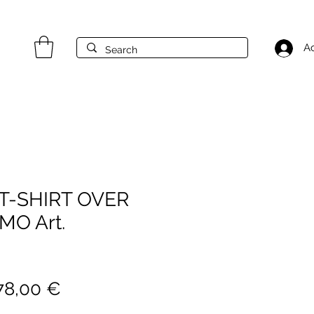
A
T-SHIRT OVER
MO Art.
rezzo
Prezzo
78,00 €
egolare
scontato