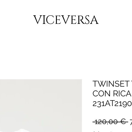
CONSEGNA GRATUITA PER ORDINI SUPERIORI A 150€
VICEVERSA
TWINSET 
CON RICA
231AT2190
P
 120,00 € 
r