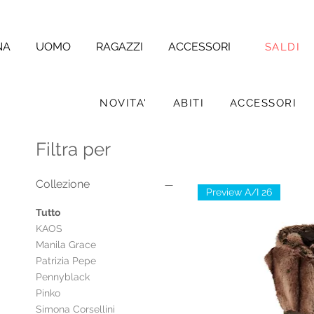
NA
UOMO
RAGAZZI
ACCESSORI
SALDI
NOVITA'
ABITI
ACCESSORI
Filtra per
Collezione
Preview A/I 26
Tutto
KAOS
Manila Grace
Patrizia Pepe
Pennyblack
Pinko
Simona Corsellini