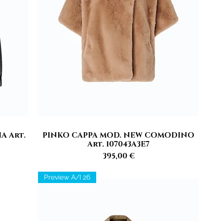
A Art.
PINKO CAPPA MOD. NEW COMODINO
Vista rapida
Art. 107043A3E7
Prezzo
395,00 €
Preview A/I 26