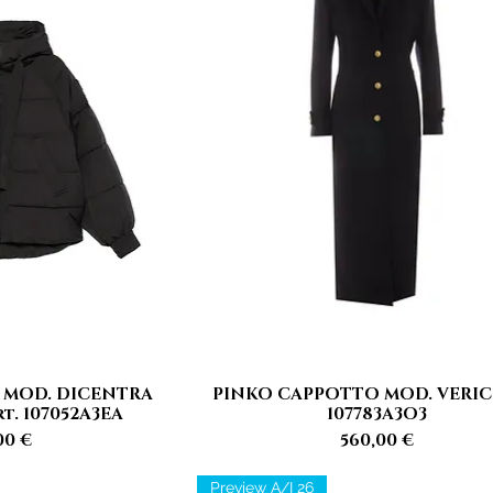
 MOD. DICENTRA
PINKO CAPPOTTO MOD. VERICI
rapida
Vista rapida
t. 107052A3EA
107783A3O3
zzo
Prezzo
00 €
560,00 €
Preview A/I 26