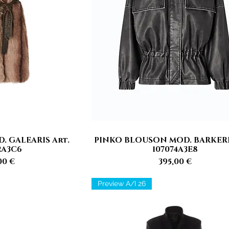
. GALEARIS Art.
PINKO BLOUSON MOD. BARKERI
rapida
Vista rapida
2A3C6
107074A3E8
zzo
Prezzo
00 €
395,00 €
Preview A/I 26