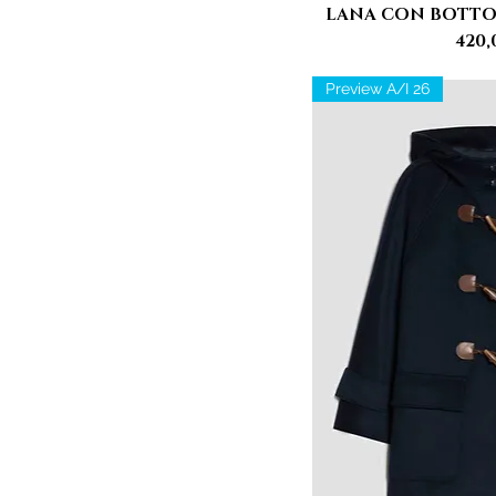
LANA CON BOTTON
Pre
420,
Preview A/I 26