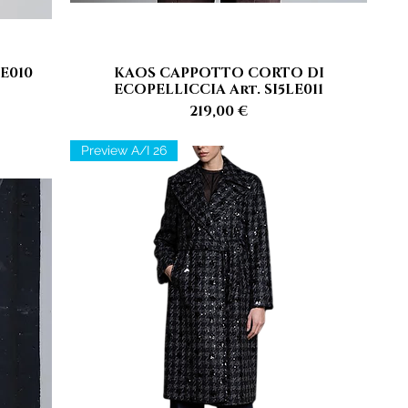
E010
KAOS CAPPOTTO CORTO DI
Vista rapida
ECOPELLICCIA Art. SI5LE011
Prezzo
219,00 €
Preview A/I 26