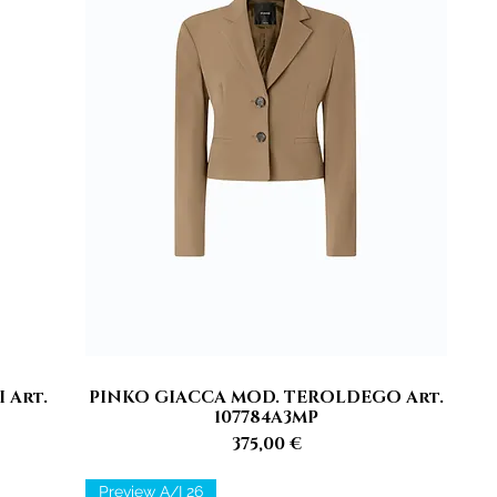
 Art.
PINKO GIACCA MOD. TEROLDEGO Art.
Vista rapida
107784A3MP
Prezzo
375,00 €
Preview A/I 26