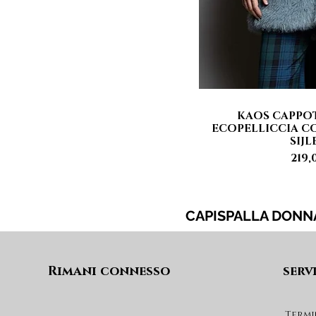
KAOS CAPPO
Vista 
ECOPELLICCIA CO
SIJL
Pre
219,
CAPISPALLA DONN
Rimani connesso
serv
Termi