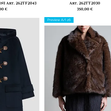
I Art. 262TF2043
Art. 262TT2030
zzo
Prezzo
00 €
350,00 €
Preview A/I 26