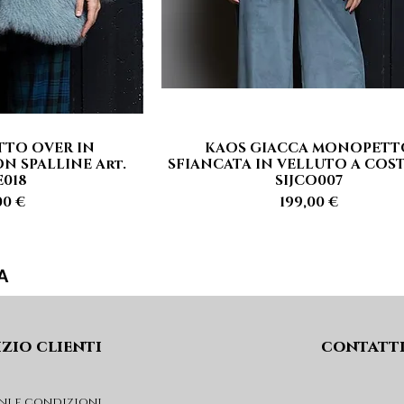
TTO OVER IN
KAOS GIACCA MONOPETT
rapida
Vista rapida
N SPALLINE Art.
SFIANCATA IN VELLUTO A COST
E018
SIJCO007
zzo
Prezzo
00 €
199,00 €
A
izio clienti
contatt
ni e condizioni