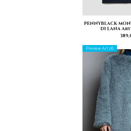
PENNYBLACK MON
Vista 
DI LANA Art
Pre
389,
Preview A/I 26