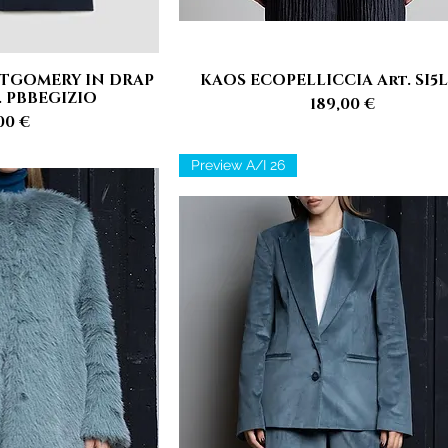
TGOMERY IN DRAP
KAOS ECOPELLICCIA Art. SI5L
rapida
Vista rapida
. PBBEGIZIO
Prezzo
189,00 €
zzo
00 €
Preview A/I 26