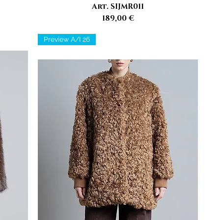
Art. SIJMR011
Prezzo
189,00 €
Preview A/I 26