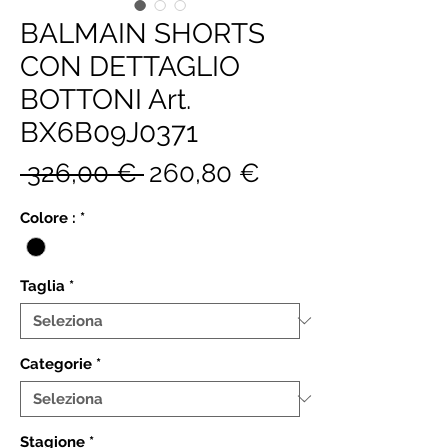
BALMAIN SHORTS
CON DETTAGLIO
BOTTONI Art.
BX6B09J0371
Prezzo
Prezzo
 326,00 € 
260,80 €
regolare
scontato
Colore :
*
Taglia
*
Categorie
*
Stagione
*