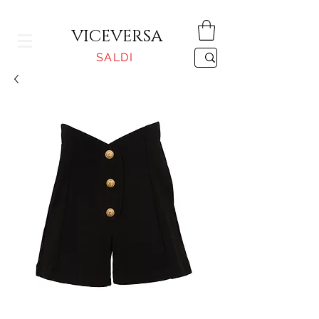
CONSEGNA GRATUITA PER ORDINI SUPERIORI A 150€
VICEVERSA
SALDI