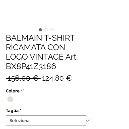
BALMAIN T-SHIRT
RICAMATA CON
LOGO VINTAGE Art.
BX8P41Z3186
Prezzo
Prezzo
 156,00 € 
124,80 €
regolare
scontato
Colore :
*
Taglia
*