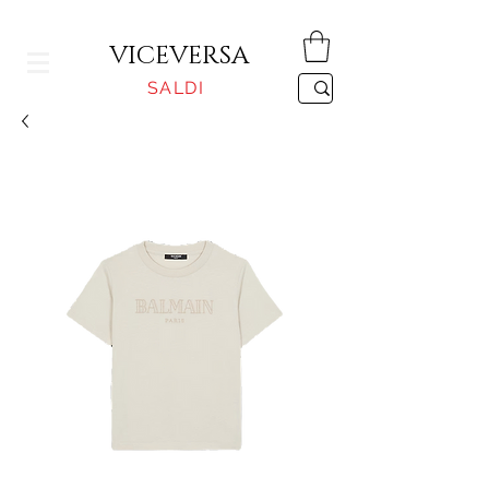
CONSEGNA GRATUITA PER ORDINI SUPERIORI A 150€
VICEVERSA
SALDI