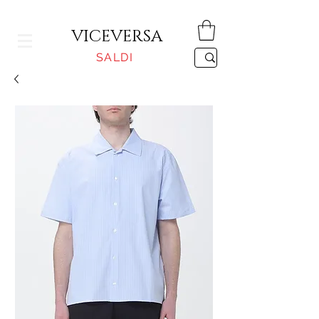
CONSEGNA GRATUITA PER ORDINI SUPERIORI A 150€
VICEVERSA
SALDI