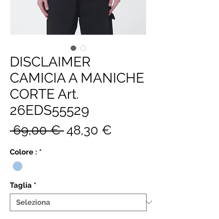
DISCLAIMER
CAMICIA A MANICHE
CORTE Art.
26EDS55529
Prezzo
Prezzo
 69,00 € 
48,30 €
regolare
scontato
Colore :
*
Taglia
*