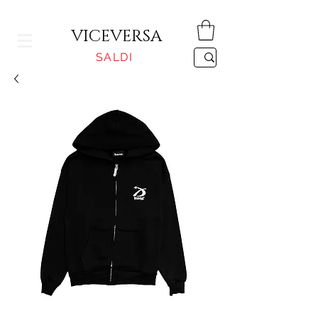
CONSEGNA GRATUITA PER ORDINI SUPERIORI A 150€
VICEVERSA
SALDI