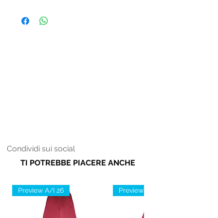
su cappuccio, marsupio frontale,
Uomo
fondo e maniche della felpa per dare
un tocco unico ed originale e fondo
della felpa e maniche effetto
doppiato.
Condividi sui social
TI POTREBBE PIACERE ANCHE
Preview A/I 26
Preview A/I 26