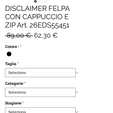
DISCLAIMER FELPA
CON CAPPUCCIO E
ZIP Art. 26EDS55451
Prezzo
Prezzo
 89,00 € 
62,30 €
regolare
scontato
Colore :
*
Taglia
*
Categorie
*
Stagione
*