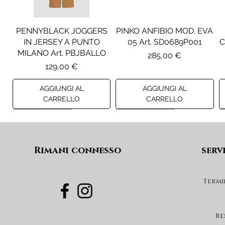
PENNYBLACK JOGGERS
PINKO ANFIBIO MOD. EVA
IN JERSEY A PUNTO
05 Art. SD0689P001
C
MILANO Art. PBJBALLO
Prezzo
285,00 €
Prezzo
129,00 €
AGGIUNGI AL
AGGIUNGI AL
CARRELLO
CARRELLO
Preview A/I 26
Preview A/I 26
Preview A/I 26
Preview A/I 26
Rimani connesso
serv
Termi
DIESEL GIACCA MOD.
LIU JO GIACCA
LIU JO ABITO CORTO IN
DIESEL GIACCA MOD.
IMBOTTITA CON
JRIVON Art.
FELPA Art. KF6009FS724
JELKYM Art.
Re
CAPPUCCIO Art.
J03025KXBVC
J03016KXBVC
Prezzo
59,00 €