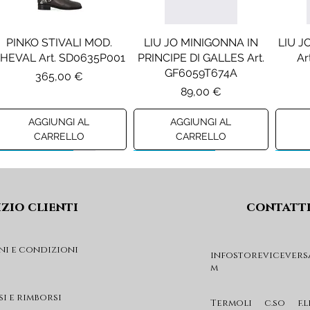
PINKO STIVALI MOD.
LIU JO MINIGONNA IN
LIU J
HEVAL Art. SD0635P001
PRINCIPE DI GALLES Art.
Ar
GF6059T674A
Prezzo
365,00 €
Prezzo
89,00 €
AGGIUNGI AL
AGGIUNGI AL
CARRELLO
CARRELLO
Preview A/I 26
Preview A/I 26
Previ
izio clienti
contatt
ni e condizioni
infostorevicevers
m
LIU JO JEANS STRAIGHT
DIESEL JEANS MOD. D-
DIE
CON APPLICAZIONI Art.
DEVON-J SP1 Art.
GEARD
si e rimborsi
GF6124D5070
J03151KXBUA
Termoli c.so f.l