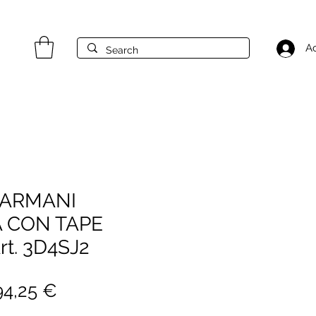
A
 ARMANI
 CON TAPE
t. 3D4SJ2
rezzo
Prezzo
94,25 €
egolare
scontato