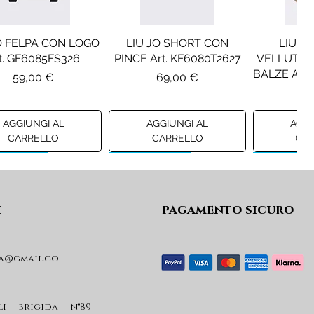
O FELPA CON LOGO
LIU JO SHORT CON
LIU JO
t. GF6085FS326
PINCE Art. KF6080T2627
VELLUTO 
BALZE Art
Prezzo
Prezzo
59,00 €
69,00 €
Pr
99
AGGIUNGI AL
AGGIUNGI AL
AGGI
CARRELLO
CARRELLO
CA
ew A/I 26
Preview A/I 26
Preview A/I
i
pagamento sicuro
a@gmail.co
SEL GONNA MOD.
DIESEL MAGLIA MOD.
DIESEL 
 Art. J02864KXBUA
KHILES OVER Art.
JSIPB Art
J03088KYA3A
Prezzo
Pr
li brigida n°89
100,00 €
14