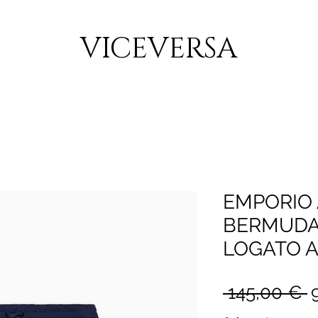
CONSEGNA GRATUITA PER ORDINI SUPERIORI A 150€
VICEVERSA
EMPORIO
BERMUDA
LOGATO Ar
P
 145,00 € 
r