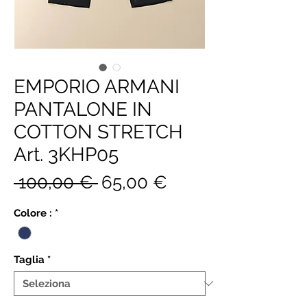
EMPORIO ARMANI
PANTALONE IN
COTTON STRETCH
Art. 3KHP05
Prezzo
Prezzo
 100,00 € 
65,00 €
regolare
scontato
Colore :
*
Taglia
*