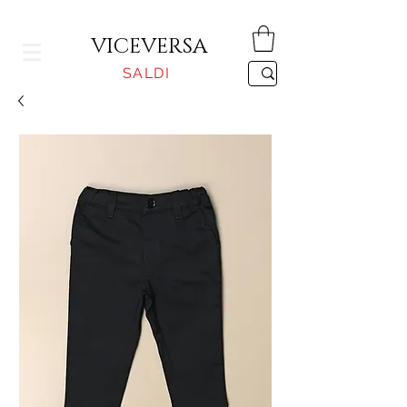
CONSEGNA GRATUITA PER ORDINI SUPERIORI A 150€
VICEVERSA
SALDI