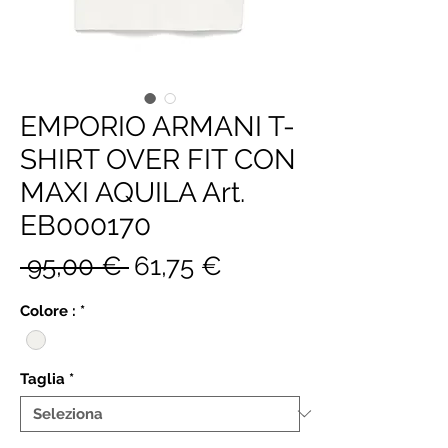
EMPORIO ARMANI T-
SHIRT OVER FIT CON
MAXI AQUILA Art.
EB000170
Prezzo
Prezzo
 95,00 € 
61,75 €
regolare
scontato
Colore :
*
Taglia
*