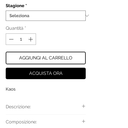
Stagione
*
Quantità
*
AGGIUNGI AL CARRELLO
ACQUISTA ORA
Kaos
Descrizione:
Pantaloni in popeline con
Composizione:
chiusura con gancio, bottone e zip a