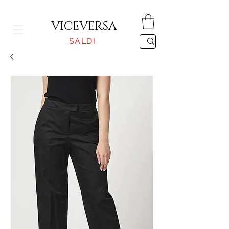
CONSEGNA GRATUITA PER ORDINI SUPERIORI A 150€
VICEVERSA
SALDI