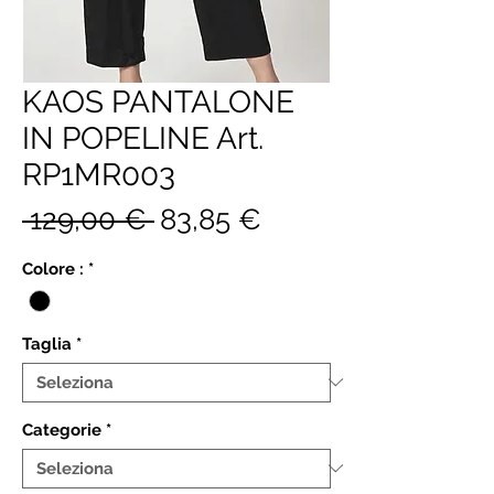
KAOS PANTALONE
IN POPELINE Art.
RP1MR003
Prezzo
Prezzo
 129,00 € 
83,85 €
regolare
scontato
Colore :
*
Taglia
*
Categorie
*