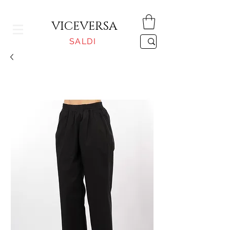
CONSEGNA GRATUITA PER ORDINI SUPERIORI A 150€
VICEVERSA
SALDI