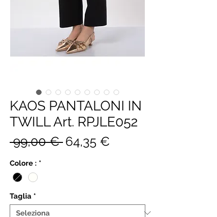
KAOS PANTALONI IN
TWILL Art. RPJLE052
Prezzo
Prezzo
 99,00 € 
64,35 €
regolare
scontato
Colore :
*
Taglia
*