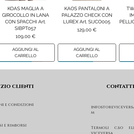
KOAS MAGLIA A
KAOS PANTALONI A
TW
GIROCOLLO IN LANA
PALAZZO CHECK CON
I
CON SPACCHI Art.
LUREX Art. SIJCO005
PELLIC
SIBPT057
Prezzo
129,00 €
Prezzo
109,00 €
AGGIUNGI AL
AGGIUNGI AL
CARRELLO
CARRELLO
Preview A/I 26
Preview A/I 26
Previ
izio clienti
contatt
ni e condizioni
infostorevicevers
m
PENNYBLACK JOGGERS
PINKO ANFIBIO MOD. EVA
PIN
IN JERSEY A PUNTO
05 Art. SD0689P001
CHEVA
si e rimborsi
MILANO Art. PBJBALLO
Prezzo
Termoli c.so f.l
285,00 €
viceversa