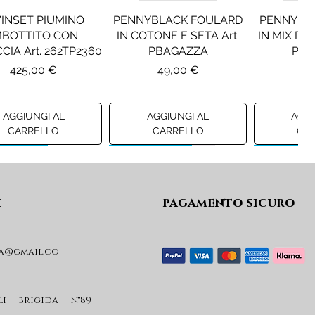
INSET PIUMINO
PENNYBLACK FOULARD
PENNYBL
MBOTTITO CON
IN COTONE E SETA Art.
IN MIX DI 
CIA Art. 262TP2360
PBAGAZZA
PBJ
Prezzo
Prezzo
Pr
425,00 €
49,00 €
19
AGGIUNGI AL
AGGIUNGI AL
AGGI
CARRELLO
CARRELLO
CA
ew A/I 26
Preview A/I 26
Preview A/I
i
pagamento sicuro
a@gmail.co
KO STIVALI MOD.
LIU JO MINIGONNA IN
LIU JO FE
L Art. SD0635P001
PRINCIPE DI GALLES Art.
Art. G
GF6059T674A
Prezzo
Pr
li brigida n°89
365,00 €
59