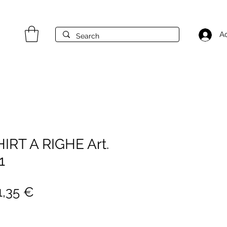
A
IRT A RIGHE Art.
1
rezzo
Prezzo
1,35 €
golare
scontato