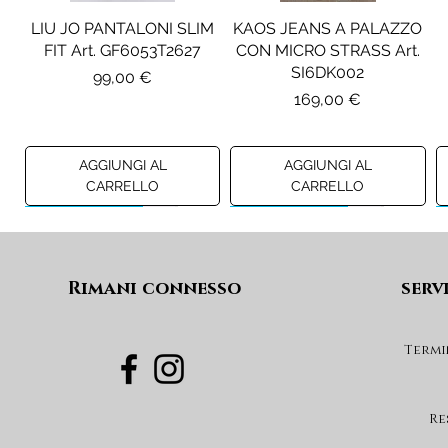
LIU JO PANTALONI SLIM
KAOS JEANS A PALAZZO
FIT Art. GF6053T2627
CON MICRO STRASS Art.
SI6DK002
Prezzo
99,00 €
Prezzo
169,00 €
AGGIUNGI AL
AGGIUNGI AL
CARRELLO
CARRELLO
Preview A/I 26
Preview A/I 26
Preview A/I 26
Preview A/I 26
Rimani connesso
serv
Termi
PENNYBLACK BLAZER IN
LIU JO SHORT CON
PENNYBLACK GIACCA
LIU JO ABITO IN
PINCE Art. KF6080T2627
JERSEY VELLUTO Art.
VELLUTO A COSTE CON
BOXY FIT REVERSIBILE
Re
PBJCANDORE
BALZE Art. HF6046T665A
Art. PBBEXTRA
Prezzo
69,00 €