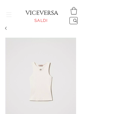
CONSEGNA GRATUITA PER ORDINI SUPERIORI A 150€
VICEVERSA
SALDI