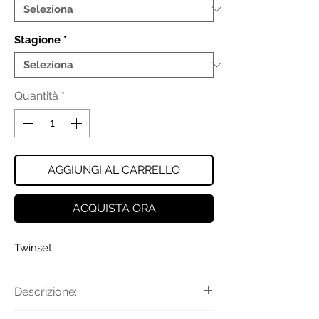
Stagione
*
Quantità
*
AGGIUNGI AL CARRELLO
ACQUISTA ORA
Twinset
Descrizione:
Top in jersey di cotone a costine con