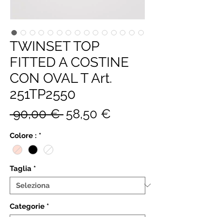
TWINSET TOP
FITTED A COSTINE
CON OVAL T Art.
251TP2550
Prezzo
Prezzo
 90,00 € 
58,50 €
regolare
scontato
Colore :
*
Taglia
*
Categorie
*