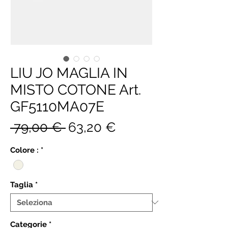
LIU JO MAGLIA IN
MISTO COTONE Art.
GF5110MA07E
Prezzo
Prezzo
 79,00 € 
63,20 €
regolare
scontato
Colore :
*
Taglia
*
Categorie
*