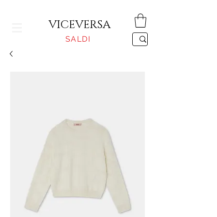
CONSEGNA GRATUITA PER ORDINI SUPERIORI A 150€
VICEVERSA
SALDI