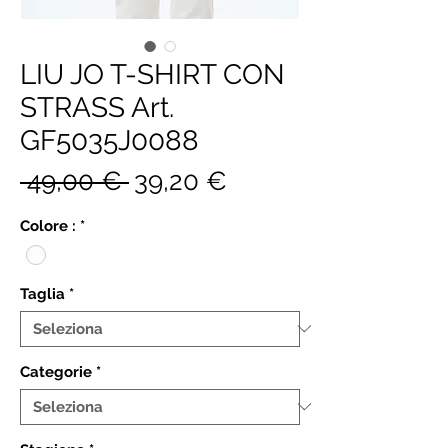
LIU JO T-SHIRT CON
STRASS Art.
GF5035J0088
Prezzo
Prezzo
 49,00 € 
39,20 €
regolare
scontato
Colore :
*
Taglia
*
Categorie
*