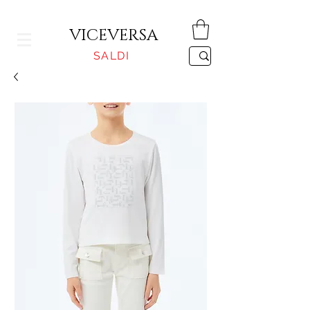
CONSEGNA GRATUITA PER ORDINI SUPERIORI A 150€
VICEVERSA
SALDI