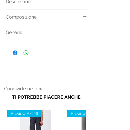
Descrizione:
Shorts in jersey con vita elasticizzata
Composizione:
e fibbia logo.
Tessuto Principale: 62% Viscosa 33%
Genere:
Poliammide 5% Elastan
Donna
Condividi sui social
TI POTREBBE PIACERE ANCHE
Preview A/I 26
Preview A/I 26