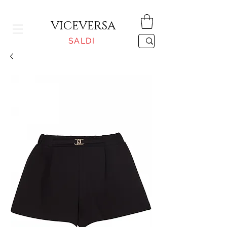
CONSEGNA GRATUITA PER ORDINI SUPERIORI A 150€
VICEVERSA
SALDI