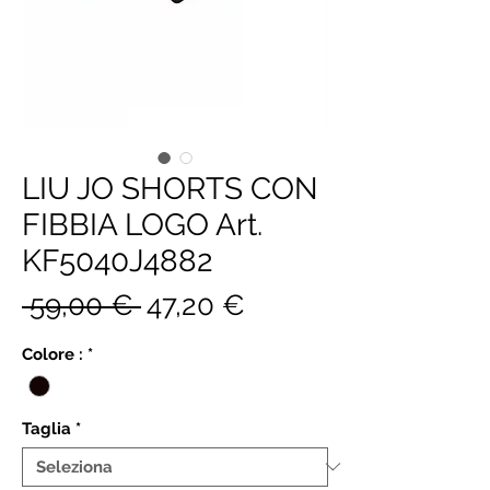
LIU JO SHORTS CON
FIBBIA LOGO Art.
KF5040J4882
Prezzo
Prezzo
 59,00 € 
47,20 €
regolare
scontato
Colore :
*
Taglia
*