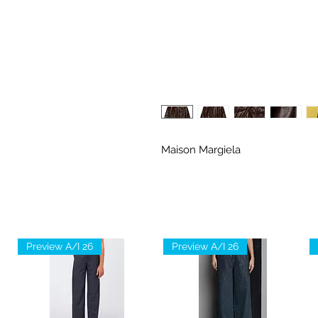
Maison Margiela
Preview A/I 26
Preview A/I 26