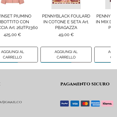
INSET PIUMINO
PENNYBLACK FOULARD
PENNYBL
MBOTTITO CON
IN COTONE E SETA Art.
IN MIX DI 
CIA Art. 262TP2360
PBAGAZZA
PBJ
Prezzo
Prezzo
Pr
425,00 €
49,00 €
19
AGGIUNGI AL
AGGIUNGI AL
AGGI
CARRELLO
CARRELLO
CA
ew A/I 26
Preview A/I 26
Preview A/I
i
pagamento sicuro
a@gmail.co
KO STIVALI MOD.
LIU JO MINIGONNA IN
LIU JO FE
L Art. SD0635P001
PRINCIPE DI GALLES Art.
Art. G