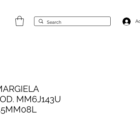
A
MARGIELA
OD. MM6J143U
045MM08L
rezzo