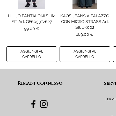
LIU JO PANTALONI SLIM
KAOS JEANS A PALAZZO
FIT Art. GF6053T2627
CON MICRO STRASS Art.
SI6DK002
Prezzo
99,00 €
Prezzo
169,00 €
AGGIUNGI AL
AGGIUNGI AL
CARRELLO
CARRELLO
Preview A/I 26
Preview A/I 26
Preview A/I 26
Preview A/I 26
Rimani connesso
serv
Termi
PENNYBLACK BLAZER IN
LIU JO SHORT CON
PENNYBLACK GIACCA
LIU JO ABITO IN
PINCE Art. KF6080T2627
JERSEY VELLUTO Art.
VELLUTO A COSTE CON
BOXY FIT REVERSIBILE