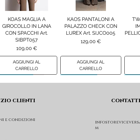
KOAS MAGLIA A
KAOS PANTALONI A
TW
GIROCOLLO IN LANA
PALAZZO CHECK CON
I
CON SPACCHI Art.
LUREX Art. SIJCO005
PELLIC
SIBPT057
Prezzo
129,00 €
Prezzo
109,00 €
AGGIUNGI AL
AGGIUNGI AL
CARRELLO
CARRELLO
Preview A/I 26
Preview A/I 26
Previ
izio clienti
contatt
ni e condizioni
infostorevicevers
m
PENNYBLACK JOGGERS
PINKO ANFIBIO MOD. EVA
PIN
IN JERSEY A PUNTO
05 Art. SD0689P001
CHEVA