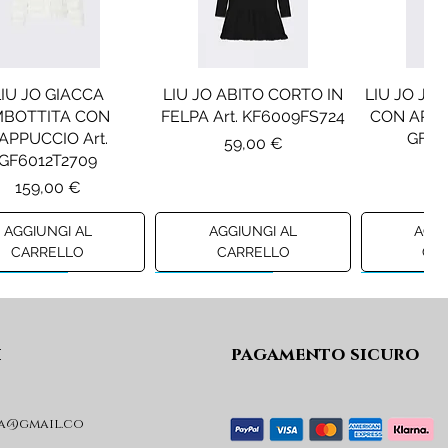
LIU JO GIACCA
LIU JO ABITO CORTO IN
LIU JO JE
MBOTTITA CON
FELPA Art. KF6009FS724
CON APPLI
APPUCCIO Art.
GF61
Prezzo
59,00 €
GF6012T2709
Pr
12
Prezzo
159,00 €
AGGIUNGI AL
AGGIUNGI AL
AGGI
CARRELLO
CARRELLO
CA
ew A/I 26
Preview A/I 26
Preview A/I
i
pagamento sicuro
a@gmail.co
SEL GIACCA MOD.
DIESEL GIACCA MOD.
MAISON