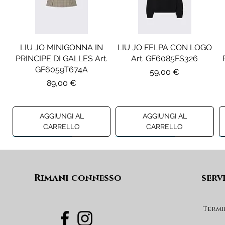
LIU JO MINIGONNA IN
LIU JO FELPA CON LOGO
PRINCIPE DI GALLES Art.
Art. GF6085FS326
GF6059T674A
Prezzo
59,00 €
Prezzo
89,00 €
AGGIUNGI AL
AGGIUNGI AL
CARRELLO
CARRELLO
Preview A/I 26
Preview A/I 26
Preview A/I 26
Preview A/I 26
Rimani connesso
serv
Termi
DIESEL JEANS MOD. D-
MAISON MARGIELA
MAX&CO. GILET MOD.
DIESEL GONNA MOD.