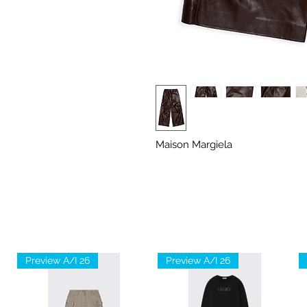
Maison Margiela
Preview A/I 26
Preview A/I 26