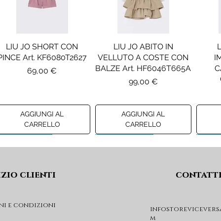
LIU JO SHORT CON
LIU JO ABITO IN
PINCE Art. KF6080T2627
VELLUTO A COSTE CON
I
BALZE Art. HF6046T665A
C
Prezzo
69,00 €
Prezzo
99,00 €
AGGIUNGI AL
AGGIUNGI AL
CARRELLO
CARRELLO
Preview A/I 26
Preview A/I 26
Previ
izio clienti
contatt
ni e condizioni
infostorevicevers
m
DIESEL MAGLIA MOD.
DIESEL GIACCA MOD.
DIE