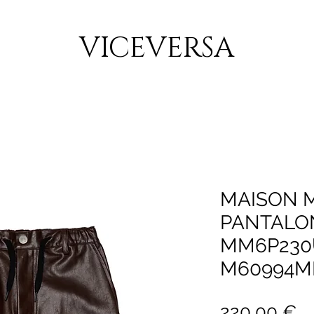
CONSEGNA GRATUITA PER ORDINI SUPERIORI A 150€
VICEVERSA
MAISON 
PANTALON
MM6P230U
M60994M
P
220,00 €